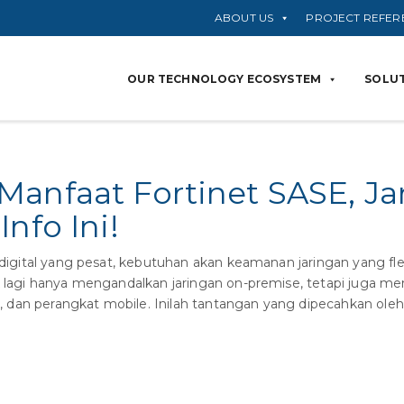
ABOUT US
PROJECT REFER
OUR TECHNOLOGY ECOSYSTEM
SOLUT
Manfaat Fortinet SASE, J
nfo Ini!
i digital yang pesat, kebutuhan akan keamanan jaringan yang fle
ak lagi hanya mengandalkan jaringan on-premise, tetapi juga 
oud, dan perangkat mobile. Inilah tantangan yang dipecahkan ol