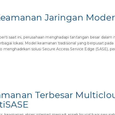
 Keamanan Jaringan Mode
t seperti saat ini, perusahaan menghadapi tantangan besar d
berbagai lokasi. Model keamanan tradisional yang berpusat pada
co menghadirkan solusi Secure Access Service Edge (SASE), 
manan Terbesar Multicl
tiSASE
ks, keamanan akses internet menjadi aspek krusial bagi perus