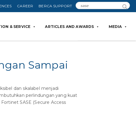
ENCES
CAREER
BERCA SUPPORT
ION & SERVICE
ARTICLES AND AWARDS
MEDIA
angan Sampai
ksibel dan skalabel menjadi
membutuhkan perlindungan yang kuat
eh Fortinet SASE (Secure Access