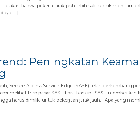
gatakan bahwa pekerja jarak jauh lebih sulit untuk mengaman
daya […]
rend: Peningkatan Keama
g
auh, Secure Access Service Edge (SASE) telah berkembang pesa
mi melihat tren pasar SASE baru-baru ini. SASE memberikan ke
ngga harus dimiliki untuk pekerjaan jarak jauh. Apa yang me