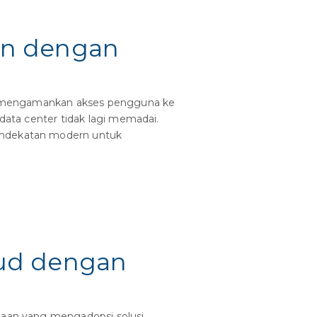
rn dengan
alam mengamankan akses pengguna ke
 data center tidak lagi memadai.
pendekatan modern untuk
oud dengan
ahaan yang mengadopsi solusi