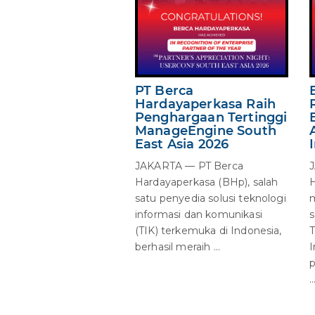
PT Berca
Hardayaperkasa Raih
Penghargaan Tertinggi
ManageEngine South
East Asia 2026
JAKARTA — PT Berca
Hardayaperkasa (BHp), salah
H
satu penyedia solusi teknologi
m
informasi dan komunikasi
s
(TIK) terkemuka di Indonesia,
T
berhasil meraih ...
I
p
..