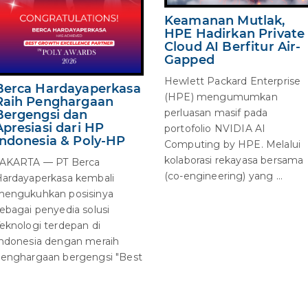
Keamanan Mutlak,
HPE Hadirkan Private
Cloud AI Berfitur Air-
Gapped
Hewlett Packard Enterprise
Berca Hardayaperkasa
(HPE) mengumumkan
Raih Penghargaan
perluasan masif pada
Bergengsi dan
Apresiasi dari HP
portofolio NVIDIA AI
Indonesia & Poly-HP
Computing by HPE. Melalui
kolaborasi rekayasa bersama
JAKARTA — PT Berca
(co-engineering) yang ...
ardayaperkasa kembali
engukuhkan posisinya
ebagai penyedia solusi
eknologi terdepan di
ndonesia dengan meraih
enghargaan bergengsi "Best
.