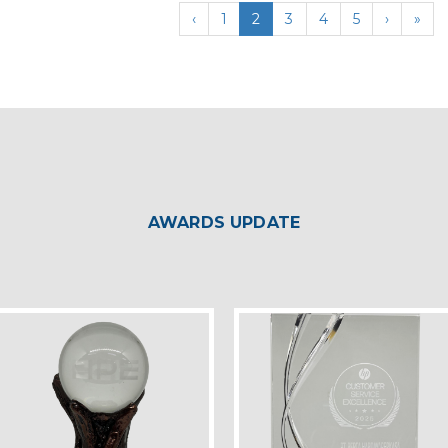
‹
1
2
3
4
5
›
»
AWARDS UPDATE