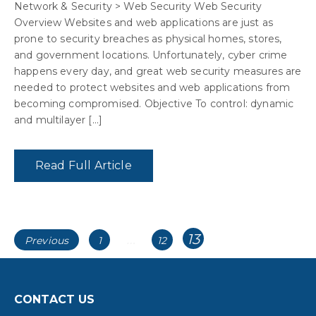
Network & Security > Web Security Web Security
Overview Websites and web applications are just as
prone to security breaches as physical homes, stores,
and government locations. Unfortunately, cyber crime
happens every day, and great web security measures are
needed to protect websites and web applications from
becoming compromised. Objective To control: dynamic
and multilayer [...]
Read Full Article
Post
Posts
Page
…
13
Page
Page
Previous
1
12
navigation
navigation
CONTACT US