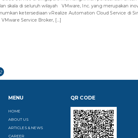
an skala di seluruh wilayah VMware, Inc. yang merupakan in
umkan ketersediaan vRealize Automation Cloud Service di Sin
, VMware Service Broker, […]
age
2
MENU
QR CODE
HOME
ABOUT US
ARTICLES & NEWS
CAREER