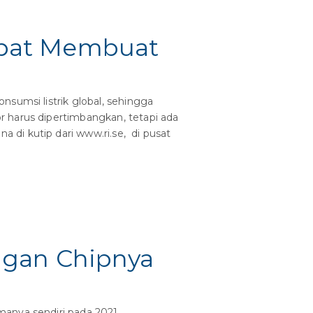
Dapat Membuat
umsi listrik global, sehingga
r harus dipertimbangkan, tetapi ada
di kutip dari www.ri.se, di pusat
ngan Chipnya
anya sendiri pada 2021,