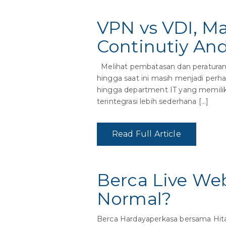
VPN vs VDI, M
Continutiy Anda
Melihat pembatasan dan peraturan 
hingga saat ini masih menjadi perha
hingga department IT yang memil
terintegrasi lebih sederhana […]
Read Full Article
Berca Live Web
Normal?
Berca Hardayaperkasa bersama Hita