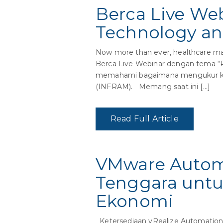
Berca Live Web
Technology an
Now more than ever, healthcare ma
Berca Live Webinar dengan tema “P
memahami bagaimana mengukur kema
(INFRAM). Memang saat ini […]
Read Full Article
VMware Automa
Tenggara unt
Ekonomi
Ketersediaan vRealize Automation