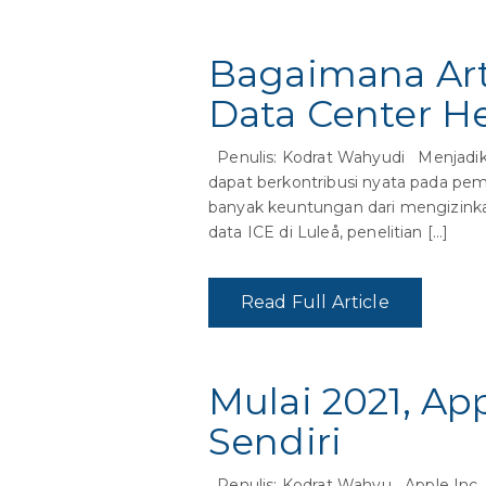
Bagaimana Arti
Data Center H
Penulis: Kodrat Wahyudi Menjadika
dapat berkontribusi nyata pada pem
banyak keuntungan dari mengizinkan
data ICE di Luleå, penelitian […]
Read Full Article
Mulai 2021, A
Sendiri
Penulis: Kodrat Wahyu Apple Inc. 