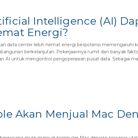
ficial Intelligence (AI) 
emat Energi?
n data center lebih hemat energi berpotensi memengaruhi kons
bangunan berkelanjutan. Pekerjaannya rumit dan banyak fakto
 AI untuk mengontrol pengoperasian pusat data. Sebagai mana 
pple Akan Menjual Mac De
berencana mulai menjual komputer Mac dengan prosesor utam