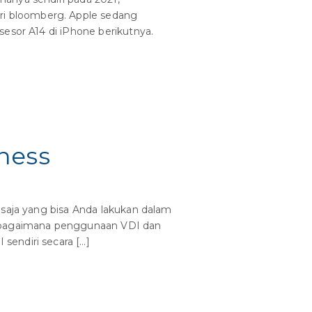
i bloomberg. Apple sedang
sesor A14 di iPhone berikutnya.
ness
saja yang bisa Anda lakukan dalam
ai bagaimana penggunaan VDI dan
endiri secara […]