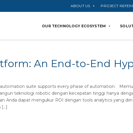
ABOUT US
PROJECT REFER
OUR TECHNOLOGY ECOSYSTEM
SOLUT
atform: An End-to-End Hy
 automation suite supports every phase of automation. Memu
ngun teknologi robotic dengan kecepatan tinggi hanya deng
n Anda dapat mengukur ROI dengan tools analytics yang diin
 […]