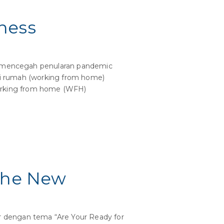
ness
am mencegah penularan pandemic
ari rumah (working from home)
orking from home (WFH)
 The New
r dengan tema “Are Your Ready for