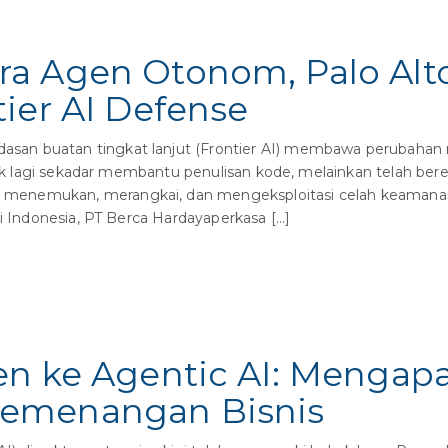
a Agen Otonom, Palo Alt
ier AI Defense
an buatan tingkat lanjut (Frontier AI) membawa perubahan
tidak lagi sekadar membantu penulisan kode, melainkan telah be
enemukan, merangkai, dan mengeksploitasi celah keamanan 
di Indonesia, PT Berca Hardayaperkasa […]
n ke Agentic AI: Mengapa 
emenangan Bisnis