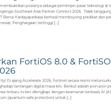
membuktikan posisinya sebagai pemimpin pasar teknologi di
bergengsi Southeast Asia Partner Connect 2026. Tidak tanggu
i, PT Berca Hardayaperkasa berhasil memboyong predikat dan p
nesia): Penghargaan tertinggi […]
rkan FortiOS 8.0 & FortiSO
2026
ity! Di ajang Accelerate 2026, Fortinet secara resmi meluncur
dapi tantangan digital masa kini. Berikut adalah poin-poin pe
asi terbaru ini kini dilengkapi dengan keamanan berbasis AI (AI
tum (quantum-safe protection) untuk […]