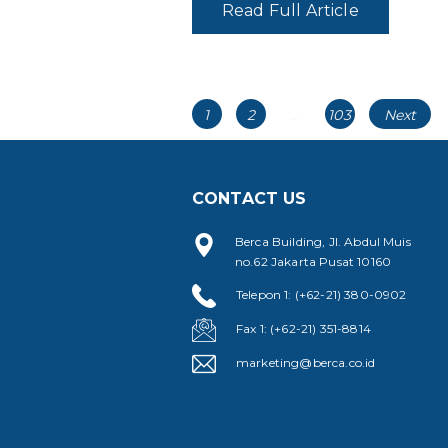
Read Full Article
Posts
Page
Page
Page
1
2
…
103
Next
navigation
CONTACT US
Berca Building, Jl. Abdul Muis
no.62 Jakarta Pusat 10160
Telepon 1: (+62-21) 380-0902
Fax 1: (+62-21) 351-8814
marketing@berca.co.id