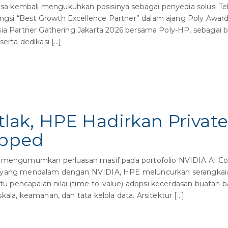
 kembali mengukuhkan posisinya sebagai penyedia solusi Tek
si “Best Growth Excellence Partner” dalam ajang Poly Awards
sia Partner Gathering Jakarta 2026 bersama Poly-HP, sebagai b
erta dedikasi […]
ak, HPE Hadirkan Private
apped
 mengumumkan perluasan masif pada portofolio NVIDIA AI Com
) yang mendalam dengan NVIDIA, HPE meluncurkan serangkaian
pencapaian nilai (time-to-value) adopsi kecerdasan buatan bag
ala, keamanan, dan tata kelola data. Arsitektur […]