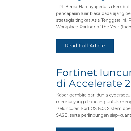
PT Berca Hardayaperkasa kembali 
pencapaian luar biasa pada ajang 
strategis tingkat Asia Tenggara in
Workplace Partner of the Year (Indo
Read Full Article
Fortinet luncu
di Accelerate 
Kabar gembira dari dunia cybersecur
mereka yang dirancang untuk mengha
Peluncuran FortiOS 8.0: Sistem oper
SASE, serta perlindungan siap-kuan