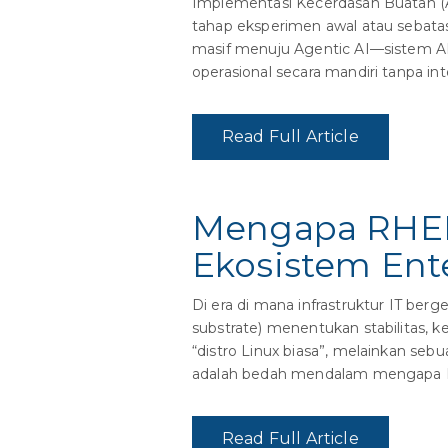
Implementasi Kecerdasan Buatan (AI)
tahap eksperimen awal atau sebatas
masif menuju Agentic AI—sistem A
operasional secara mandiri tanpa int
Read Full Article
Mengapa RHEL
Ekosistem Ent
Di era di mana infrastruktur IT berg
substrate) menentukan stabilitas, ke
“distro Linux biasa”, melainkan se
adalah bedah mendalam mengapa R
Read Full Article