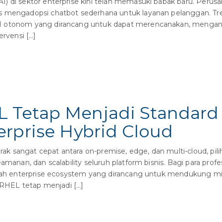
 di sektor enterprise kini telah memasuki babak baru. Perusah
 mengadopsi chatbot sederhana untuk layanan pelanggan. Tren 
I otonom yang dirancang untuk dapat merencanakan, mengana
ervensi […]
 Tetap Menjadi Standard
erprise Hybrid Cloud
erak sangat cepat antara on-premise, edge, dan multi-cloud, pil
amanan, dan scalability seluruh platform bisnis. Bagi para prof
buah enterprise ecosystem yang dirancang untuk mendukung miss
HEL tetap menjadi […]