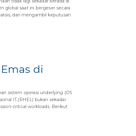
aan tidak lagi sekadar berada di
global saat ini bergeser secara
lisis, dan mengambil keputusan
 Emas di
ihan sistem operasi underlying (OS
esional IT,(RHEL) bukan sekadar
ion-critical workloads. Berikut