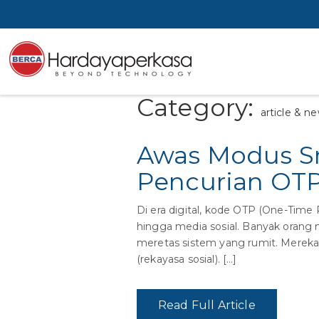
Category:
article & n
Awas Modus Sm
Pencurian OT
Di era digital, kode OTP (One-Time 
hingga media sosial. Banyak orang 
meretas sistem yang rumit. Mereka
(rekayasa sosial). […]
Read Full Article