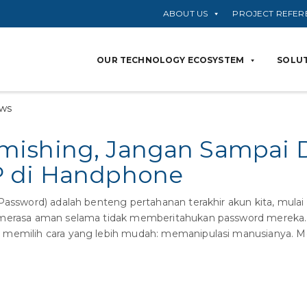
ABOUT US
PROJECT REFER
OUR TECHNOLOGY ECOSYSTEM
SOLUT
ews
ishing, Jangan Sampai 
P di Handphone
Password) adalah benteng pertahanan terakhir akun kita, mulai 
merasa aman selama tidak memberitahukan password mereka. Pa
 memilih cara yang lebih mudah: memanipulasi manusianya. Met