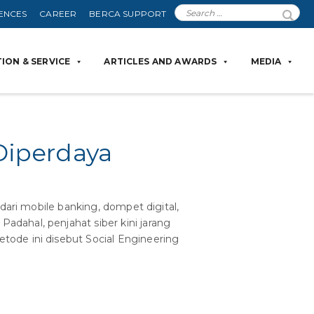
ENCES
CAREER
BERCA SUPPORT
ION & SERVICE
ARTICLES AND AWARDS
MEDIA
Diperdaya
dari mobile banking, dompet digital,
dahal, penjahat siber kini jarang
ode ini disebut Social Engineering