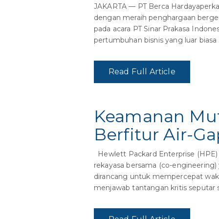
JAKARTA — PT Berca Hardayaperkasa
dengan meraih penghargaan bergeng
pada acara PT Sinar Prakasa Indone
pertumbuhan bisnis yang luar biasa s
Read Full Article
Keamanan Mutl
Berfitur Air-G
Hewlett Packard Enterprise (HPE)
rekayasa bersama (co-engineering
dirancang untuk mempercepat waktu 
menjawab tantangan kritis seputar sk