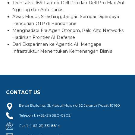
TechTalk #166: Laptop Dell Pro dan Dell Pro Max Anti
Nge-lag dan Anti Panas
Awas Modus Smishing, Jangan Sampai Diperdaya
Pencurian OTP di Handphone
Menghadapi Era Agen Otonom, Palo Alto Networks
Hadirkan Frontier AI Defense
Dari Eksperimen ke Agentic AI: Mengapa
Infrastruktur Menentukan Kemenangan Bisnis
CONTACT US
Berca Building, Jl. Abdul Muis no.62 Jakarta Pusat 10160
Telepon 1: (+62-21) 380-0902
Fax 1: (+62-21) 351-8814