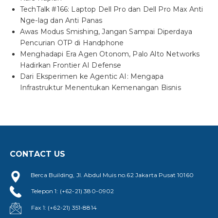
TechTalk #166: Laptop Dell Pro dan Dell Pro Max Anti
Nge-lag dan Anti Panas
Awas Modus Smishing, Jangan Sampai Diperdaya
Pencurian OTP di Handphone
Menghadapi Era Agen Otonom, Palo Alto Networks
Hadirkan Frontier AI Defense
Dari Eksperimen ke Agentic AI: Mengapa
Infrastruktur Menentukan Kemenangan Bisnis
CONTACT US
Berca Building, Jl. Abdul Muis no.62 Jakarta Pusat 10160
Telepon 1: (+62-21) 380-0902
Fax 1: (+62-21) 351-8814