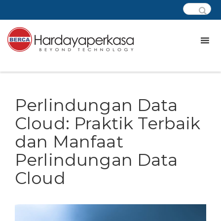
Perlindungan Data
Cloud: Praktik Terbaik
dan Manfaat
Perlindungan Data
Cloud