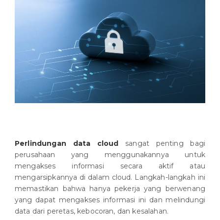
Perlindungan data cloud
sangat penting bagi
perusahaan yang menggunakannya untuk
mengakses informasi secara aktif atau
mengarsipkannya di dalam cloud. Langkah-langkah ini
memastikan bahwa hanya pekerja yang berwenang
yang dapat mengakses informasi ini dan melindungi
data dari peretas, kebocoran, dan kesalahan.