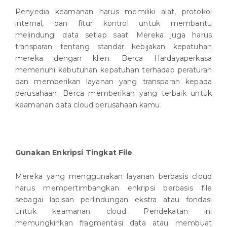
Penyedia keamanan harus memiliki alat, protokol
internal, dan fitur kontrol untuk membantu
melindungi data setiap saat. Mereka juga harus
transparan tentang standar kebijakan kepatuhan
mereka dengan klien. Berca Hardayaperkasa
memenuhi kebutuhan kepatuhan terhadap peraturan
dan memberikan layanan yang transparan kepada
perusahaan. Berca memberikan yang terbaik untuk
keamanan data cloud perusahaan kamu.
Gunakan Enkripsi Tingkat File
Mereka yang menggunakan layanan berbasis cloud
harus mempertimbangkan enkripsi berbasis file
sebagai lapisan perlindungan ekstra atau fondasi
untuk keamanan cloud. Pendekatan ini
memungkinkan fragmentasi data atau membuat