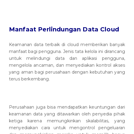
Manfaat Perlindungan Data Cloud
Keamanan data terbaik di cloud memberikan banyak
manfaat bagi pengguna. Jenis tata kelola ini dirancang
untuk melindungi data dan aplikasi pengguna,
mengelola ancaman, dan menyediakan kontrol akses
yang aman bagi perusahaan dengan kebutuhan yang
terus berkembang.
Perusahaan juga bisa mendapatkan keuntungan dari
keamanan data yang ditawarkan oleh penyedia pihak
ketiga karena memungkinkan skalabilitas, yang
menyediakan cara untuk mengontrol pengeluaran