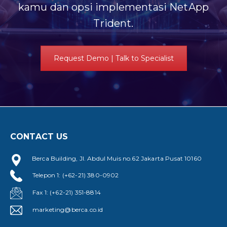
kamu dan opsi implementasi NetApp
Trident.
Request Demo | Talk to Specialist
CONTACT US
Berca Building, Jl. Abdul Muis no.62 Jakarta Pusat 10160
Telepon 1: (+62-21) 380-0902
Fax 1: (+62-21) 351-8814
marketing@berca.co.id