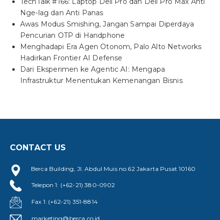
TechTalk #166: Laptop Dell Pro dan Dell Pro Max Anti
Nge-lag dan Anti Panas
Awas Modus Smishing, Jangan Sampai Diperdaya
Pencurian OTP di Handphone
Menghadapi Era Agen Otonom, Palo Alto Networks
Hadirkan Frontier AI Defense
Dari Eksperimen ke Agentic AI: Mengapa
Infrastruktur Menentukan Kemenangan Bisnis
CONTACT US
Berca Building, Jl. Abdul Muis no.62 Jakarta Pusat 10160
Telepon 1: (+62-21) 380-0902
Fax 1: (+62-21) 351-8814
marketing@berca.co.id