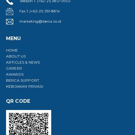
Telepon 1: (+62-21) 380-0902
Fax 1: (+62-21) 351-8814
marketing@berca.co.id
MENU
HOME
ABOUT US
ARTICLES & NEWS
CAREER
AWARDS
BERCA SUPPORT
KEBIJAKAN PRIVASI
QR CODE