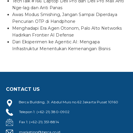
TechTalk #166: Laptop Dell Pro dan Dell Pro Max Anti
Nge-lag dan Anti Panas
Awas Modus Smishing, Jangan Sampai Diperdaya
Pencurian OTP di Handphone
Menghadapi Era Agen Otonom, Palo Alto Networks
Hadirkan Frontier AI Defense
Dari Eksperimen ke Agentic AI: Mengapa
Infrastruktur Menentukan Kemenangan Bisnis
CONTACT US
Berca Building, Jl. Abdul Muis no.62 Jakarta Pusat 10160
Telepon 1: (+62-21) 380-0902
Fax 1: (+62-21) 351-8814
marketing@berca.co.id