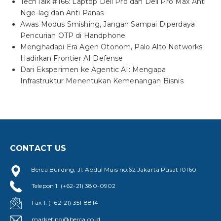
TechTalk #166: Laptop Dell Pro dan Dell Pro Max Anti
Nge-lag dan Anti Panas
Awas Modus Smishing, Jangan Sampai Diperdaya
Pencurian OTP di Handphone
Menghadapi Era Agen Otonom, Palo Alto Networks
Hadirkan Frontier AI Defense
Dari Eksperimen ke Agentic AI: Mengapa
Infrastruktur Menentukan Kemenangan Bisnis
CONTACT US
Berca Building, Jl. Abdul Muis no.62 Jakarta Pusat 10160
Telepon 1: (+62-21) 380-0902
Fax 1: (+62-21) 351-8814
marketing@berca.co.id