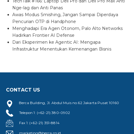
TechTalk #166: Laptop Dell Pro dan Dell Pro Max Anti
Nge-lag dan Anti Panas
Awas Modus Smishing, Jangan Sampai Diperdaya
Pencurian OTP di Handphone
Menghadapi Era Agen Otonom, Palo Alto Networks
Hadirkan Frontier AI Defense
Dari Eksperimen ke Agentic AI: Mengapa
Infrastruktur Menentukan Kemenangan Bisnis
CONTACT US
Berca Building, Jl. Abdul Muis no.62 Jakarta Pusat 10160
Telepon 1: (+62-21) 380-0902
Fax 1: (+62-21) 351-8814
marketing@berca.co.id