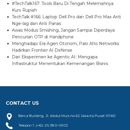
#TechTalk167: Tools Baru Di Tengah Melemahnya
Kurs Rupiah
TechTalk #166: Laptop Dell Pro dan Dell Pro Max Anti
Nge-lag dan Anti Panas
Awas Modus Smishing, Jangan Sampai Diperdaya
Pencurian OTP di Handphone
Menghadapi Era Agen Otonom, Palo Alto Networks
Hadirkan Frontier AI Defense
Dari Eksperimen ke Agentic AI: Mengapa
Infrastruktur Menentukan Kemenangan Bisnis
CONTACT US
Berca Building, Jl. Abdul Muis no.62 Jakarta Pusat 10160
Telepon 1: (+62-21) 380-0902