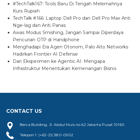
#TechTalk167: Tools Baru Di Tengah Melemahnya
Kurs Rupiah
TechTalk #166: Laptop Dell Pro dan Dell Pro Max Anti
Nge-lag dan Anti Panas
Awas Modus Smishing, Jangan Sampai Diperdaya
Pencurian OTP di Handphone
Menghadapi Era Agen Otonom, Palo Alto Networks
Hadirkan Frontier AI Defense
Dari Eksperimen ke Agentic AI: Mengapa
Infrastruktur Menentukan Kemenangan Bisnis
CONTACT US
Berca Building, Jl. Abdul Muis no.62 Jakarta Pusat 10160
Telepon 1: (+62-21) 380-0902