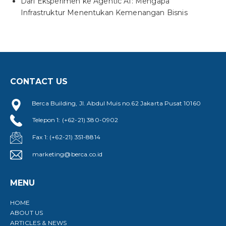
Dari Eksperimen ke Agentic AI: Mengapa
Infrastruktur Menentukan Kemenangan Bisnis
CONTACT US
Berca Building, Jl. Abdul Muis no.62 Jakarta Pusat 10160
Telepon 1: (+62-21) 380-0902
Fax 1: (+62-21) 351-8814
marketing@berca.co.id
MENU
HOME
ABOUT US
ARTICLES & NEWS