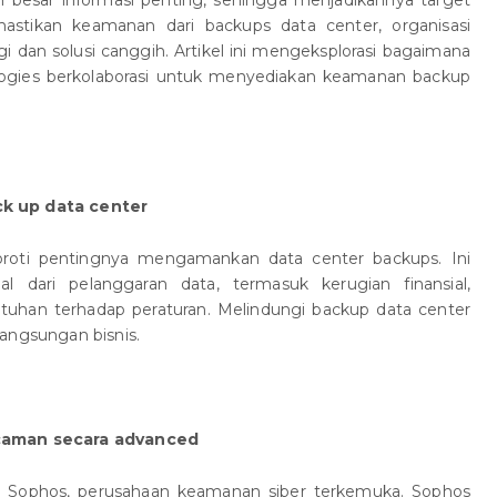
besar informasi penting, sehingga menjadikannya target
stikan keamanan dari backups data center, organisasi
 dan solusi canggih. Artikel ini mengeksplorasi bagaimana
logies berkolaborasi untuk menyediakan keamanan backup
k up data center
yoroti pentingnya mengamankan data center backups. Ini
 dari pelanggaran data, termasuk kerugian finansial,
atuhan terhadap peraturan. Melindungi backup data center
angsungan bisnis.
caman secara advanced
n Sophos, perusahaan keamanan siber terkemuka. Sophos