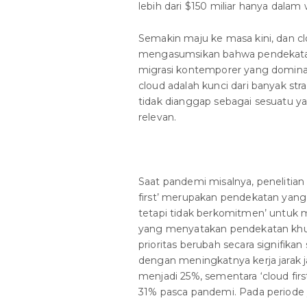
lebih dari $150 miliar hanya dalam
Semakin maju ke masa kini, dan c
mengasumsikan bahwa pendekatan ‘
migrasi kontemporer yang domi
cloud adalah kunci dari banyak str
tidak dianggap sebagai sesuatu ya
relevan.
Saat pandemi misalnya, penelitia
first’ merupakan pendekatan yang p
tetapi tidak berkomitmen’ untuk 
yang menyatakan pendekatan khusus
prioritas berubah secara signifikan
dengan meningkatnya kerja jarak j
menjadi 25%, sementara ‘cloud fi
31% pasca pandemi. Pada periode 