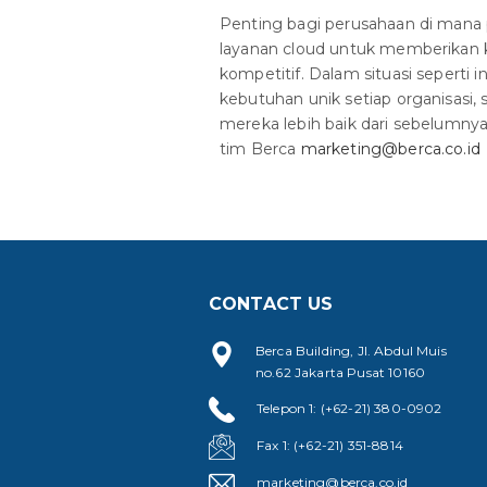
Penting bagi perusahaan di man
layanan cloud untuk memberikan
kompetitif. Dalam situasi seperti 
kebutuhan unik setiap organisasi,
mereka lebih baik dari sebelumny
tim Berca
marketing@berca.co.id
CONTACT US
Berca Building, Jl. Abdul Muis
no.62 Jakarta Pusat 10160
Telepon 1: (+62-21) 380-0902
Fax 1: (+62-21) 351-8814
marketing@berca.co.id