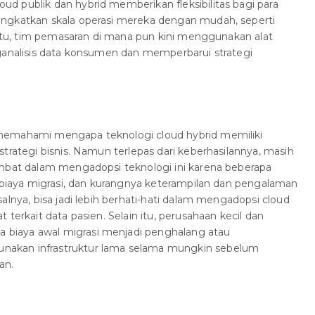
d publik dan hybrid memberikan fleksibilitas bagi para
ngkatkan skala operasi mereka dengan mudah, seperti
n itu, tim pemasaran di mana pun kini menggunakan alat
nganalisis data konsumen dan memperbarui strategi
memahami mengapa teknologi cloud hybrid memiliki
trategi bisnis. Namun terlepas dari keberhasilannya, masih
ambat dalam mengadopsi teknologi ini karena beberapa
, biaya migrasi, dan kurangnya keterampilan dan pengalaman
alnya, bisa jadi lebih berhati-hati dalam mengadopsi cloud
 terkait data pasien. Selain itu, perusahaan kecil dan
biaya awal migrasi menjadi penghalang atau
akan infrastruktur lama selama mungkin sebelum
an.