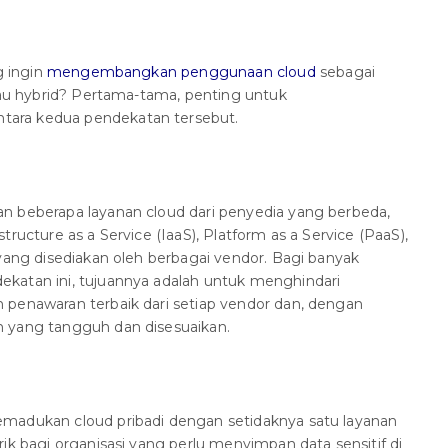
g ingin
mengembangkan penggunaan cloud
sebagai
atau hybrid? Pertama-tama, penting untuk
ara kedua pendekatan tersebut.
n beberapa layanan cloud dari penyedia yang berbeda,
tructure as a Service (IaaS), Platform as a Service (PaaS),
 yang disediakan oleh berbagai vendor. Bagi banyak
katan ini, tujuannya adalah untuk menghindari
 penawaran terbaik dari setiap vendor dan, dengan
 yang tangguh dan disesuaikan.
adukan cloud pribadi dengan setidaknya satu layanan
ik bagi organisasi yang perlu menyimpan data sensitif di