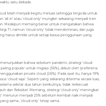
 waktu satu dekade.
loud telah menjadi begitu meluas sehingga tergoda untuk
all in’ atau ‘cloud only’ mungkin sekarang menjadi tren
nan. Meskipun memang benar untuk mengatakan bahwa
ategi TI, namun ‘cloud only’ tidak mendominasi, dan juga
ng harus dimiliki untuk setiap kasus penggunaan yang
n menunjukkan bahwa sebelum pandemi, strategi ‘cloud
aling populer untuk migrasi (36%), diikuti oleh ‘preferensi
menggunakan private cloud (26%). Pada saat itu, hanya 19%
 ‘cloud saja’. Seperti yang sekarang diterima secara luas,
 selama sekitar dua tahun berikutnya, tidak terkecuali
auh dan fleksibel. Memang, strategi ‘cloud only’ meningkat
rst’ menurun menjadi 25% sebelum kembali naik menjadi
yang sama, ‘cloud only’ tetap sama.