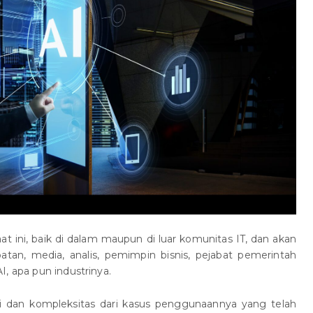
saat ini, baik di dalam maupun di luar komunitas IT, dan akan
patan, media, analis, pemimpin bisnis, pejabat pemerintah
, apa pun industrinya.
isi dan kompleksitas dari kasus penggunaannya yang telah