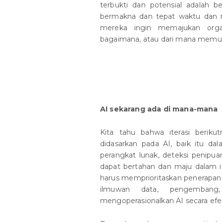
terbukti dan potensial adalah 
bermakna dan tepat waktu dan m
mereka ingin memajukan orga
bagaimana, atau dari mana memul
AI sekarang ada di mana-mana
Kita tahu bahwa iterasi beriku
didasarkan pada AI, baik itu da
perangkat lunak, deteksi penipua
dapat bertahan dan maju dalam ik
harus memprioritaskan penerapan A
ilmuwan data, pengembang
mengoperasionalkan AI secara efekt