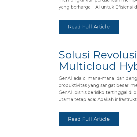
memungkinkan perusahaan memperce
yang berharga. AI untuk Efisiensi d
Read Full Article
Solusi Revolu
Multicloud Hy
GenAI ada di mana-mana, dan deng
produktivitas yang sangat besar,
GenAI, bisnis berisiko tertinggal 
utama tetap ada: Apakah infrastrukt
Read Full Article