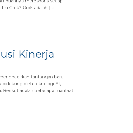
kemampuannya merespons setiap
Itu Grok? Grok adalah […]
lusi Kinerja
u menghadirkan tantangan baru
didukung oleh teknologi AI,
ra. Berikut adalah beberapa manfaat