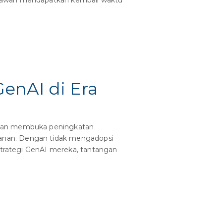
ryawan mendapatkan kembali waktu
enAI di Era
engan membuka peningkatan
anan. Dengan tidak mengadopsi
 strategi GenAI mereka, tantangan