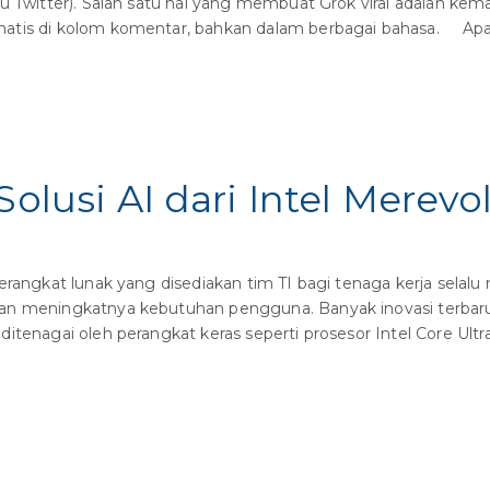
lu Twitter). Salah satu hal yang membuat Grok viral adalah 
atis di kolom komentar, bahkan dalam berbagai bahasa. Apa 
Solusi AI dari Intel Merevo
angkat lunak yang disediakan tim TI bagi tenaga kerja selal
an meningkatnya kebutuhan pengguna. Banyak inovasi terbaru 
itenagai oleh perangkat keras seperti prosesor Intel Core Ult