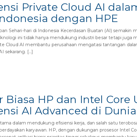
si Private Cloud AI dal
i Indonesia dengan HPE
n Sehari-hari di Indonesia Kecerdasan Buatan (AI) semakin m
knologi ini tidak hanya mendukung industri besar tetapi juga 
vate Cloud AI membantu perusahaan mengatasi tantangan dala
I sekarang. […]
 Biasa HP dan Intel Core U
si AI Advanced di Dunia 
utama dalam mendukung efisiensi kerja, dan salah satu terobo
erdayakan karyawan. HP, dengan dukungan prosesor Intel Core