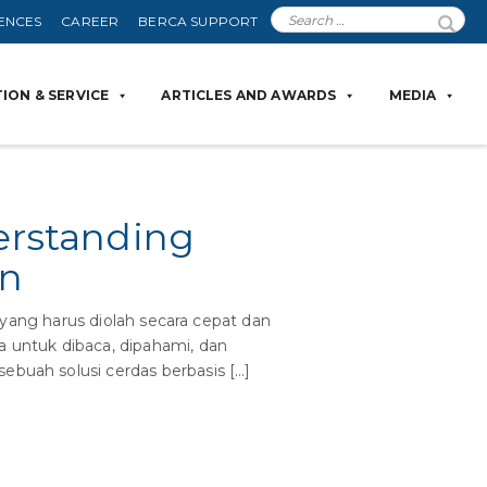
ENCES
CAREER
BERCA SUPPORT
ION & SERVICE
ARTICLES AND AWARDS
MEDIA
rstanding
en
l yang harus diolah secara cepat dan
a untuk dibaca, dipahami, dan
ebuah solusi cerdas berbasis […]