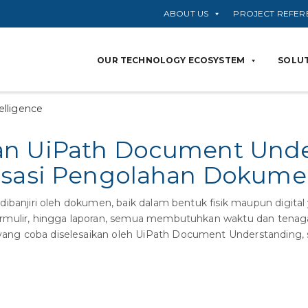
ABOUT US
PROJECT REFER
OUR TECHNOLOGY ECOSYSTEM
SOLUT
telligence
an UiPath Document Unde
isasi Pengolahan Dokum
kin dibanjiri oleh dokumen, baik dalam bentuk fisik maupun digita
, formulir, hingga laporan, semua membutuhkan waktu dan tenag
 yang coba diselesaikan oleh UiPath Document Understanding, s