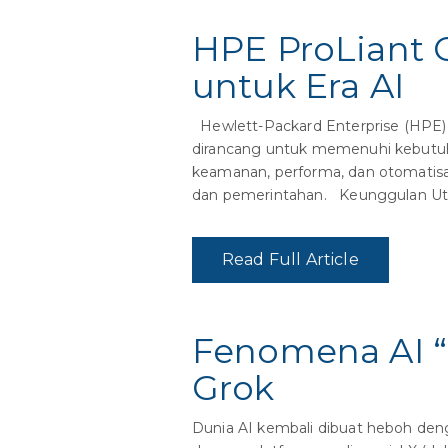
HPE ProLiant G
untuk Era AI
Hewlett-Packard Enterprise (HPE) 
dirancang untuk memenuhi kebutuhan
keamanan, performa, dan otomatisasi
dan pemerintahan. Keunggulan U
Read Full Article
Fenomena AI “G
Grok
Dunia AI kembali dibuat heboh deng