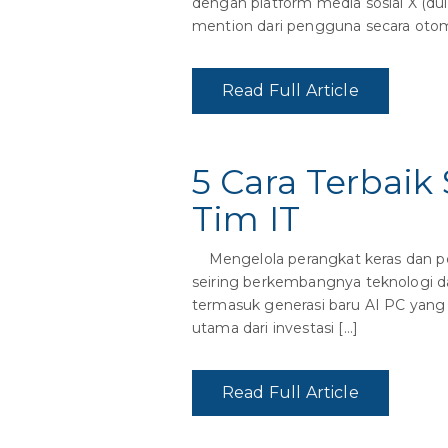
dengan platform media sosial X (du
mention dari pengguna secara otom
Read Full Article
5 Cara Terbaik 
Tim IT
Mengelola perangkat keras dan per
seiring berkembangnya teknologi d
termasuk generasi baru AI PC yang d
utama dari investasi […]
Read Full Article