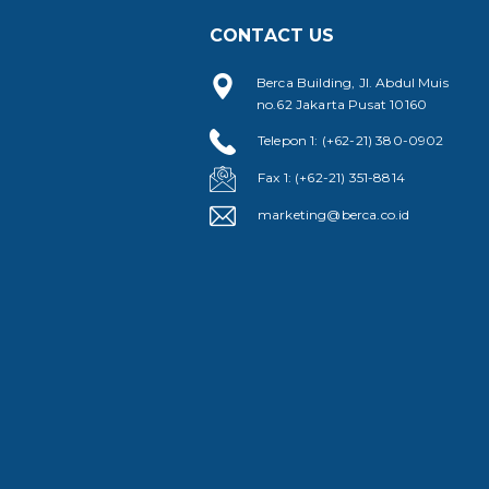
CONTACT US
Berca Building, Jl. Abdul Muis
no.62 Jakarta Pusat 10160
Telepon 1: (+62-21) 380-0902
Fax 1: (+62-21) 351-8814
marketing@berca.co.id