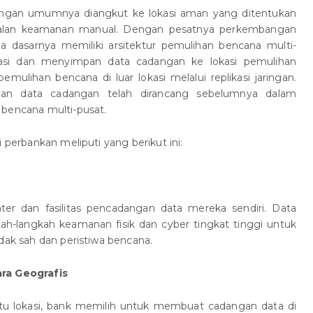
ngan umumnya diangkut ke lokasi aman yang ditentukan
alan keamanan manual. Dengan pesatnya perkembangan
da dasarnya memiliki arsitektur pemulihan bencana multi-
si dan menyimpan data cadangan ke lokasi pemulihan
emulihan bencana di luar lokasi melalui replikasi jaringan.
han data cadangan telah dirancang sebelumnya dalam
 bencana multi-pusat.
i perbankan meliputi yang berikut ini:
er dan fasilitas pencadangan data mereka sendiri. Data
kah-langkah keamanan fisik dan cyber tingkat tinggi untuk
idak sah dan peristiwa bencana.
ra Geografis
satu lokasi, bank memilih untuk membuat cadangan data di