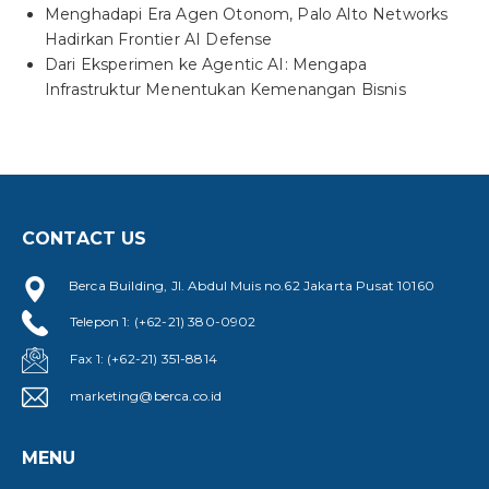
Menghadapi Era Agen Otonom, Palo Alto Networks
Hadirkan Frontier AI Defense
Dari Eksperimen ke Agentic AI: Mengapa
Infrastruktur Menentukan Kemenangan Bisnis
CONTACT US
Berca Building, Jl. Abdul Muis no.62 Jakarta Pusat 10160
Telepon 1: (+62-21) 380-0902
Fax 1: (+62-21) 351-8814
marketing@berca.co.id
MENU