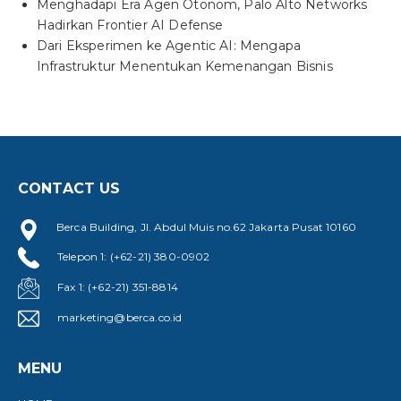
Menghadapi Era Agen Otonom, Palo Alto Networks
Hadirkan Frontier AI Defense
Dari Eksperimen ke Agentic AI: Mengapa
Infrastruktur Menentukan Kemenangan Bisnis
CONTACT US
Berca Building, Jl. Abdul Muis no.62 Jakarta Pusat 10160
Telepon 1: (+62-21) 380-0902
Fax 1: (+62-21) 351-8814
marketing@berca.co.id
MENU