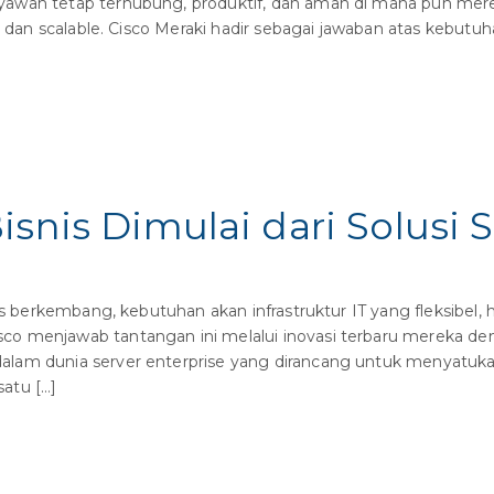
awan tetap terhubung, produktif, dan aman di mana pun merek
a, dan scalable. Cisco Meraki hadir sebagai jawaban atas kebutu
snis Dimulai dari Solusi Se
rus berkembang, kebutuhan akan infrastruktur IT yang fleksibel
o menjawab tantangan ini melalui inovasi terbaru mereka de
lam dunia server enterprise yang dirancang untuk menyatuka
atu […]