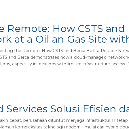
e Remote: How CSTS and B
rk at a Oil an Gas Site wit
g the Remote: How CSTS and Berca Built a Reliable Network 
CSTS and Berca demonstrates how a cloud-managed networking s
tions, especially in locations with limited infrastructure access.. 
 Services Solusi Efisien 
makin cepat, perusahaan dituntut menjaga infrastruktur TI teta
Namun kompleksitas teknologi modern—mulai dari hybrid cloud