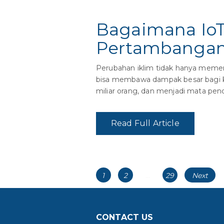
Bagaimana IoT
Pertambangan 
Perubahan iklim tidak hanya memeng
bisa membawa dampak besar bagi keh
miliar orang, dan menjadi mata penc
Read Full Article
Post
Posts
Page
Page
Page
1
2
…
29
Next
navigation
navigation
CONTACT US