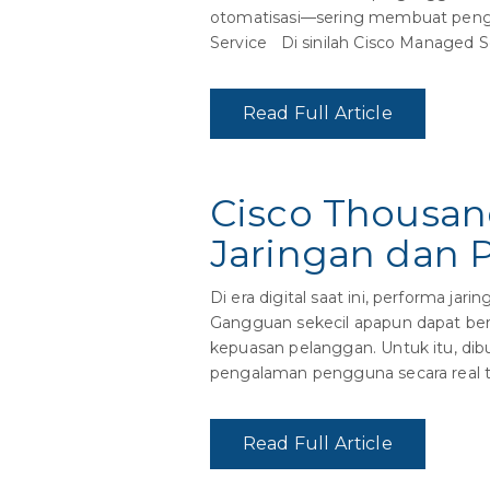
otomatisasi—sering membuat penge
Service Di sinilah Cisco Managed Se
Read Full Article
Cisco Thousand
Jaringan dan 
Di era digital saat ini, performa j
Gangguan sekecil apapun dapat ber
kepuasan pelanggan. Untuk itu, di
pengalaman pengguna secara real t
Read Full Article