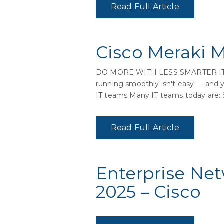
Read Full Article
Cisco Meraki 
DO MORE WITH LESS SMARTER IT 
running smoothly isn't easy — and y
IT teams Many IT teams today are: S
Read Full Article
Enterprise Net
2025 – Cisco