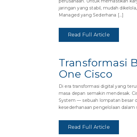
perusahaan. Untuk memastikan kary
jaringan yang stabil, mudah dikelol
Managed yang Sederhana […]
Read Full Article
Transformasi Bi
One Cisco
Di era transformasi digital yang te
masa depan semakin mendesak. Cisc
System — sebuah lompatan besar da
kesederhanaan pengelolaan dalam s
Read Full Article