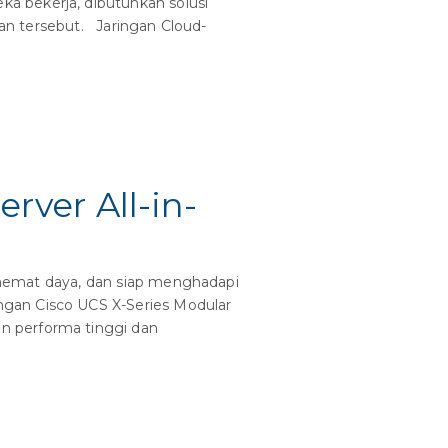
a bekerja, dibutuhkan solusi
han tersebut. Jaringan Cloud-
rver All-in-
, hemat daya, dan siap menghadapi
ngan Cisco UCS X-Series Modular
n performa tinggi dan