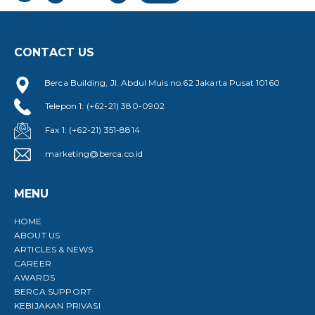
navigation
CONTACT US
Berca Building, Jl. Abdul Muis no.62 Jakarta Pusat 10160
Telepon 1: (+62-21) 380-0902
Fax 1: (+62-21) 351-8814
marketing@berca.co.id
MENU
HOME
ABOUT US
ARTICLES & NEWS
CAREER
AWARDS
BERCA SUPPORT
KEBIJAKAN PRIVASI