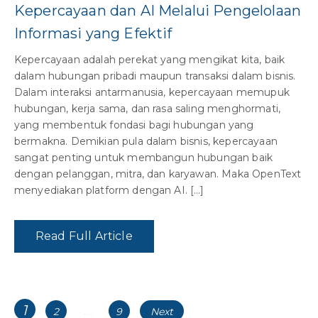
Kepercayaan dan AI Melalui Pengelolaan
Informasi yang Efektif
Kepercayaan adalah perekat yang mengikat kita, baik
dalam hubungan pribadi maupun transaksi dalam bisnis.
Dalam interaksi antarmanusia, kepercayaan memupuk
hubungan, kerja sama, dan rasa saling menghormati,
yang membentuk fondasi bagi hubungan yang
bermakna. Demikian pula dalam bisnis, kepercayaan
sangat penting untuk membangun hubungan baik
dengan pelanggan, mitra, dan karyawan. Maka OpenText
menyediakan platform dengan AI. […]
Read Full Article
Posts
Page
1
…
Page
Page
2
9
Next