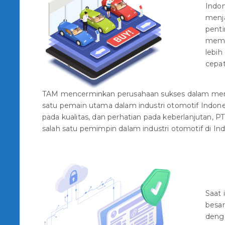
Indon
menj
penti
memu
lebih
cepat
TAM mencerminkan perusahaan sukses dalam mem
satu pemain utama dalam industri otomotif Indon
pada kualitas, dan perhatian pada keberlanjutan, P
salah satu pemimpin dalam industri otomotif di Ind
Saat 
besar
deng