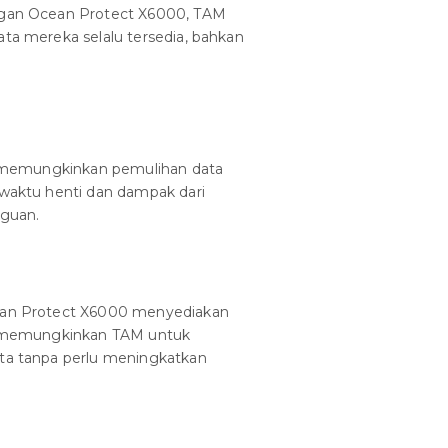
an Ocean Protect X6000, TAM
a mereka selalu tersedia, bahkan
i memungkinkan pemulihan data
waktu henti dan dampak dari
gguan.
n Protect X6000 menyediakan
, memungkinkan TAM untuk
a tanpa perlu meningkatkan