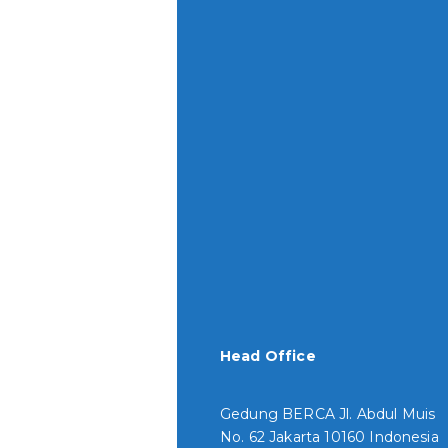
Head Office
Gedung BERCA Jl. Abdul Muis
No. 62 Jakarta 10160 Indonesia