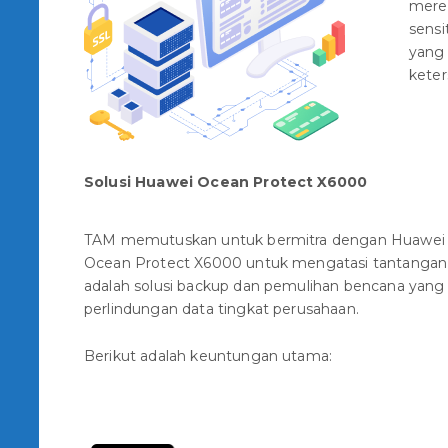
mere
sensi
yang
keter
Solusi Huawei Ocean Protect X6000
TAM memutuskan untuk bermitra dengan Huawei 
Ocean Protect X6000 untuk mengatasi tantangan 
adalah solusi backup dan pemulihan bencana yan
perlindungan data tingkat perusahaan.
Berikut adalah keuntungan utama: