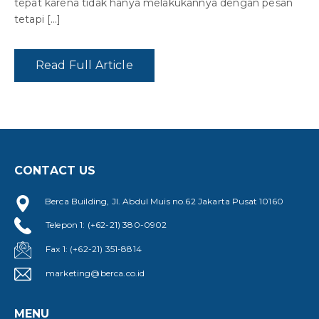
tepat karena tidak hanya melakukannya dengan pesan
tetapi […]
Read Full Article
CONTACT US
Berca Building, Jl. Abdul Muis no.62 Jakarta Pusat 10160
Telepon 1: (+62-21) 380-0902
Fax 1: (+62-21) 351-8814
marketing@berca.co.id
MENU