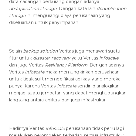
data cadangan berkurang dengan adanya
deduplication storage.
Dengan kata lain
deduplication
storage
ini mengurangi biaya perusahaan yang
dikeluarkan untuk penyimpanan.
Selain
backup solution
Veritas juga menawari suatu
fitur untuk
disaster recovery
yaitu Veritas
infoscale
dan juga Veritas
Resiliency Platform
. Dengan adanya
Veritas
infoscale
maka memungkinkan perusahaan
untuk tidak sulit memodifikasi aplikasi yang mereka
punya. Karena Veritas
infoscale
sendiri dianalogikan
menjadi suatu jembatan yang dapat menghubungkan
langsung antara aplikasi dan juga infrastrukur.
Hadirnya Veritas
infoscale
perusahaan tidak perlu lagi
melakukan perombakan terhadap semua infrastrukur