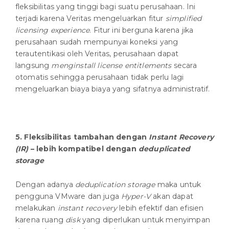
fleksibilitas yang tinggi bagi suatu perusahaan. Ini
terjadi karena Veritas mengeluarkan fitur
simplified
licensing experience
. Fitur ini berguna karena jika
perusahaan sudah mempunyai koneksi yang
terautentikasi oleh Veritas, perusahaan dapat
langsung
menginstall license entitlements
secara
otomatis sehingga perusahaan tidak perlu lagi
mengeluarkan biaya biaya yang sifatnya administratif.
5.
Fleksibilitas tambahan dengan
Instant Recovery
(IR)
– lebih kompatibel dengan
deduplicated
storage
Dengan adanya
deduplication storage
maka untuk
pengguna VMware dan juga
Hyper-V
akan dapat
melakukan
instant recovery
lebih efektif dan efisien
karena ruang
disk
yang diperlukan untuk menyimpan