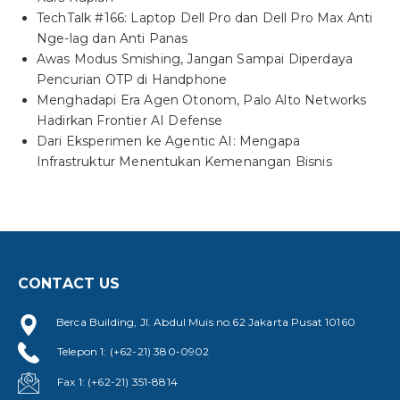
TechTalk #166: Laptop Dell Pro dan Dell Pro Max Anti
Nge-lag dan Anti Panas
Awas Modus Smishing, Jangan Sampai Diperdaya
Pencurian OTP di Handphone
Menghadapi Era Agen Otonom, Palo Alto Networks
Hadirkan Frontier AI Defense
Dari Eksperimen ke Agentic AI: Mengapa
Infrastruktur Menentukan Kemenangan Bisnis
CONTACT US
Berca Building, Jl. Abdul Muis no.62 Jakarta Pusat 10160
Telepon 1: (+62-21) 380-0902
Fax 1: (+62-21) 351-8814