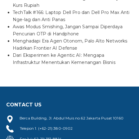
Kurs Rupiah
TechTalk #166: Laptop Dell Pro dan Dell Pro Max Anti
Nge-lag dan Anti Panas
Awas Modus Smishing, Jangan Sampai Diperdaya
Pencurian OTP di Handphone
Menghadapi Era Agen Otonom, Palo Alto Networks
Hadirkan Frontier AI Defense
Dari Eksperimen ke Agentic AI: Mengapa
Infrastruktur Menentukan Kemenangan Bisnis
CONTACT US
Berca Building, Jl. Abdul Muis no.62 Jakarta Pusat 10160
Telepon 1: (+62-21) 380-0902
Fax 1: (+62-21) 351-8814