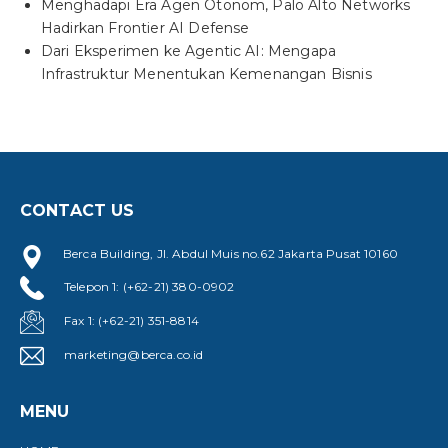
Menghadapi Era Agen Otonom, Palo Alto Networks
Hadirkan Frontier AI Defense
Dari Eksperimen ke Agentic AI: Mengapa
Infrastruktur Menentukan Kemenangan Bisnis
CONTACT US
Berca Building, Jl. Abdul Muis no.62 Jakarta Pusat 10160
Telepon 1: (+62-21) 380-0902
Fax 1: (+62-21) 351-8814
marketing@berca.co.id
MENU