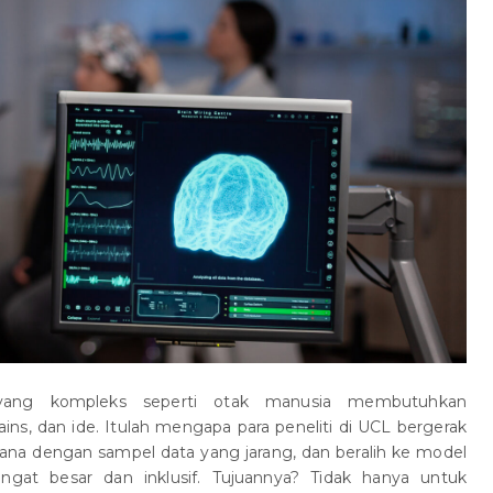
ang kompleks seperti otak manusia membutuhkan
ins, dan ide. Itulah mengapa para peneliti di UCL bergerak
ana dengan sampel data yang jarang, dan beralih ke model
gat besar dan inklusif. Tujuannya? Tidak hanya untuk