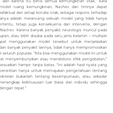
 dan karena itu berisi semua kemungkinan otak,” kata
odel ruang kemungkinan, Nachev dan timnya dapat
faktual dari setiap kondisi otak, sebagai respons terhadap
amanya adalah merancang sebuah model yang tidak hanya
ertentu, tetapi juga konsekuensi dari intervensi, dengan
ta Nachev. Karena banyak penyakit neurologis muncul pada
an, atau lebih disukai pada satu jenis kelamin – multiple
dapat menggunakan model tersebut untuk menjelaskan
dan banyak penyakit lainnya, tidak hanya mempromosikan
di seluruh populasi. “Kita bisa menggunakan model ini untuk
pat menyembunyikan atau mendistorsi efek pengobatan,”
isesuaikan hampir tanpa batas. “Ini adalah hasil nyata yang
n penelitian hanya untuk memajukan pengetahuan tentang
okteran bukanlah tentang kesempurnaan, atau sekadar
menangkap kekhususan luar biasa dari individu sehingga
 dengan tepat.”