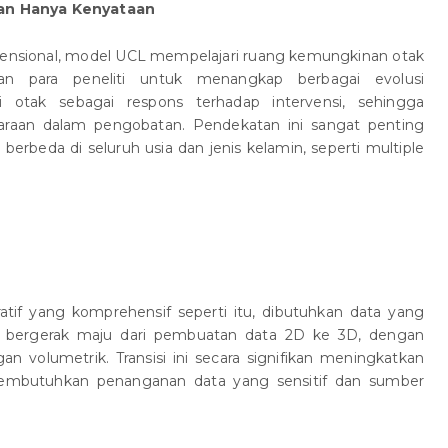
an Hanya Kenyataan
konvensional, model UCL mempelajari ruang kemungkinan otak
an para peneliti untuk menangkap berbagai evolusi
isi otak sebagai respons terhadap intervensi, sehingga
raan dalam pengobatan. Pendekatan ini sangat penting
berbeda di seluruh usia dan jenis kelamin, seperti multiple
if yang komprehensif seperti itu, dibutuhkan data yang
 bergerak maju dari pembuatan data 2D ke 3D, dengan
n volumetrik. Transisi ini secara signifikan meningkatkan
membutuhkan penanganan data yang sensitif dan sumber