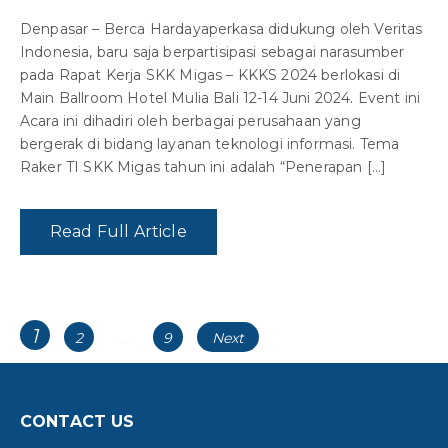
Denpasar – Berca Hardayaperkasa didukung oleh Veritas
Indonesia, baru saja berpartisipasi sebagai narasumber
pada Rapat Kerja SKK Migas – KKKS 2024 berlokasi di
Main Ballroom Hotel Mulia Bali 12-14 Juni 2024. Event ini
Acara ini dihadiri oleh berbagai perusahaan yang
bergerak di bidang layanan teknologi informasi. Tema
Raker TI SKK Migas tahun ini adalah “Penerapan […]
Read Full Article
Posts
Page
1
…
Page
Page
2
9
Next
navigation
CONTACT US