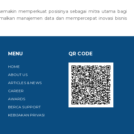
semakin memperkuat posisinya sebagai mitra utama bagi
malkan manajemen data dan mempercepat inovasi bisnis
MENU
QR CODE
HOME
ABOUT US
ARTICLES & NEWS
CAREER
AWARDS
BERCA SUPPORT
KEBIJAKAN PRIVASI