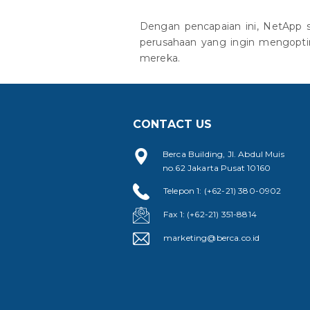
Dengan pencapaian ini, NetApp 
perusahaan yang ingin mengopti
mereka.
CONTACT US
Berca Building, Jl. Abdul Muis
no.62 Jakarta Pusat 10160
Telepon 1: (+62-21) 380-0902
Fax 1: (+62-21) 351-8814
marketing@berca.co.id