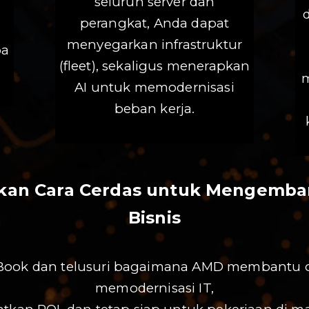
seluruh server dan
perangkat, Anda dapat
t
menyegarkan infrastruktur
pa
(fleet), sekaligus menerapkan
m
AI untuk memodernisasi
beban kerja.
an Cara Cerdas untuk Mengemb
Bisnis
ook dan telusuri bagaimana AMD membantu o
memodernisasi IT,