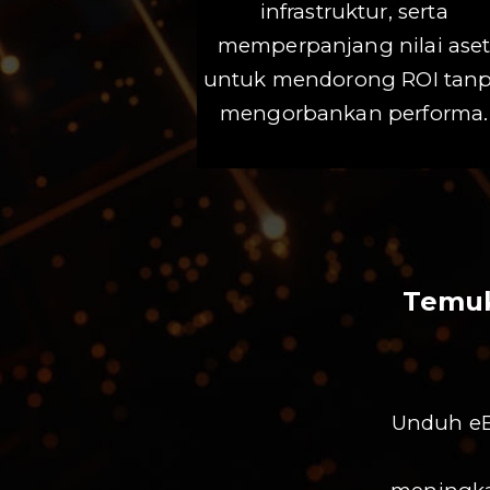
infrastruktur, serta
memperpanjang nilai ase
untuk mendorong ROI tan
mengorbankan performa.
Temuk
Unduh eB