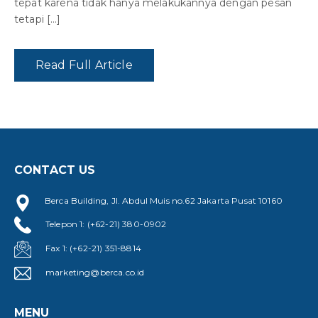
tepat karena tidak hanya melakukannya dengan pesan
tetapi […]
Read Full Article
CONTACT US
Berca Building, Jl. Abdul Muis no.62 Jakarta Pusat 10160
Telepon 1: (+62-21) 380-0902
Fax 1: (+62-21) 351-8814
marketing@berca.co.id
MENU