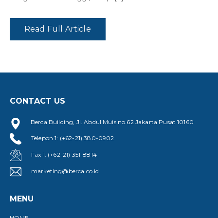
Read Full Article
CONTACT US
Berca Building, Jl. Abdul Muis no.62 Jakarta Pusat 10160
Telepon 1: (+62-21) 380-0902
Fax 1: (+62-21) 351-8814
marketing@berca.co.id
MENU
HOME