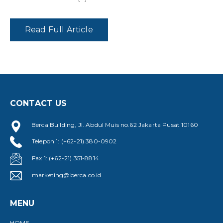
Read Full Article
CONTACT US
Berca Building, Jl. Abdul Muis no.62 Jakarta Pusat 10160
Telepon 1: (+62-21) 380-0902
Fax 1: (+62-21) 351-8814
marketing@berca.co.id
MENU
HOME