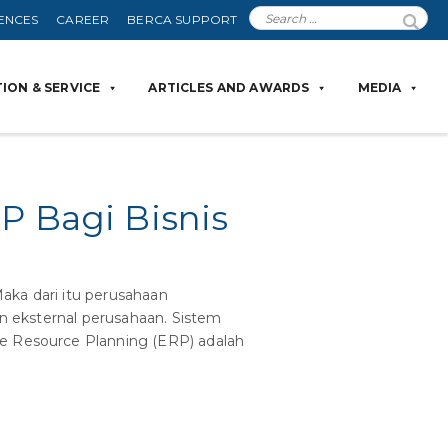
ENCES
CAREER
BERCA SUPPORT
ION & SERVICE
ARTICLES AND AWARDS
MEDIA
P Bagi Bisnis
aka dari itu perusahaan
un eksternal perusahaan. Sistem
se Resource Planning (ERP) adalah