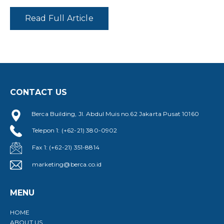
Read Full Article
CONTACT US
Berca Building, Jl. Abdul Muis no.62 Jakarta Pusat 10160
Telepon 1: (+62-21) 380-0902
Fax 1: (+62-21) 351-8814
marketing@berca.co.id
MENU
HOME
ABOUT US