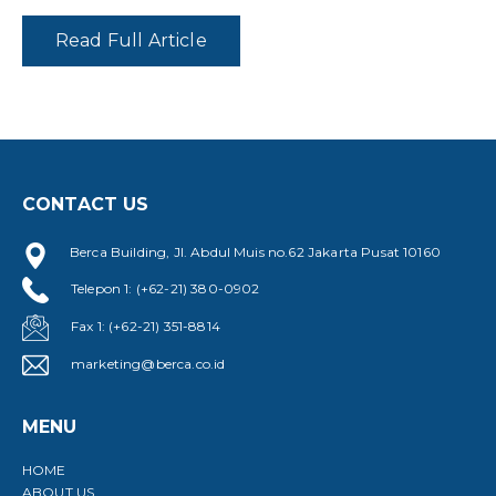
Read Full Article
CONTACT US
Berca Building, Jl. Abdul Muis no.62 Jakarta Pusat 10160
Telepon 1: (+62-21) 380-0902
Fax 1: (+62-21) 351-8814
marketing@berca.co.id
MENU
HOME
ABOUT US