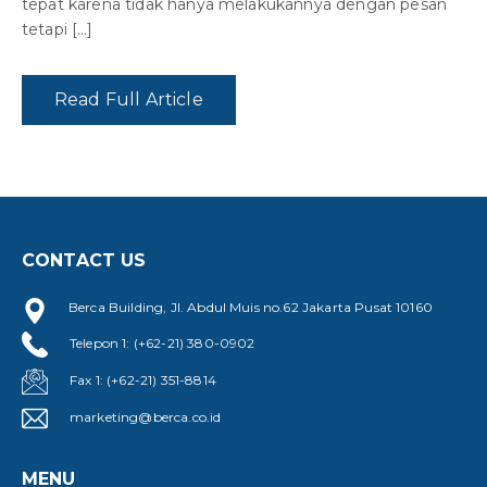
tepat karena tidak hanya melakukannya dengan pesan
tetapi […]
Read Full Article
CONTACT US
Berca Building, Jl. Abdul Muis no.62 Jakarta Pusat 10160
Telepon 1: (+62-21) 380-0902
Fax 1: (+62-21) 351-8814
marketing@berca.co.id
MENU