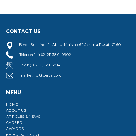
CONTACT US
Berca Building, Jl. Abdul Muis no.62 Jakarta Pusat 10160
Telepon 1: (+62-21) 380-0902
Fax 1: (+62-21) 351-8814
marketing@berca.co.id
MENU
HOME
ABOUT US
ARTICLES & NEWS
CAREER
AWARDS
BERCA SUPPORT