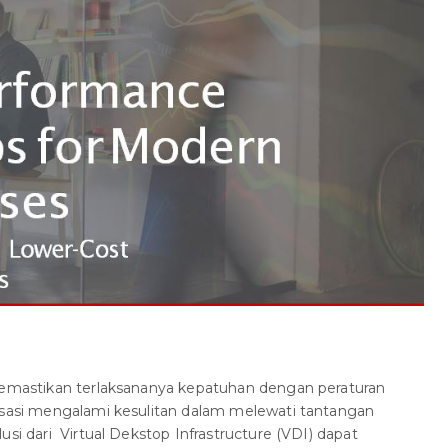
 memastikan terlaksananya kepatuhan dengan peraturan
nisasi mengalami kesulitan dalam melewati tantangan
usi dari Virtual Dekstop Infrastructure (VDI) dapat