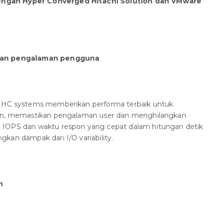
ngan Hyper Converged Hitachi Solution dan VMware
aran pengalaman pengguna
m HC systems memberikan performa terbaik untuk
lan, memastikan pengalaman user dan menghilangkan
 IOPS dan waktu respon yang cepat dalam hitungan detik
kan dampak dari I/O variability.
n