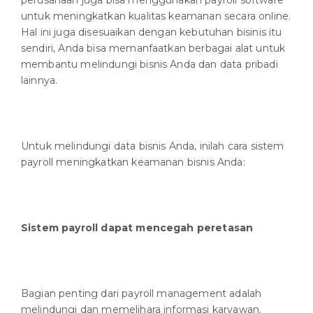
untuk meningkatkan kualitas keamanan secara online.
Hal ini juga disesuaikan dengan kebutuhan bisinis itu
sendiri, Anda bisa memanfaatkan berbagai alat untuk
membantu melindungi bisnis Anda dan data pribadi
lainnya.
Untuk melindungi data bisnis Anda, inilah cara sistem
payroll meningkatkan keamanan bisnis Anda:
Sistem payroll dapat mencegah peretasan
Bagian penting dari payroll management adalah
melindungi dan memelihara informasi karyawan.