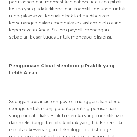
perusahaan dan memastikan bahwa tidak ada pihak
ketiga yang tidak dikenal dan memiliki peluang untuk
mengaksesnya. Kecuali pihak ketiga diberikan
kewenangan dalam mengakases sistem oleh orang
kepercayaan Anda. Sistem payroll menangani
sebagian besar tugas untuk mencapai efisiensi.
Penggunaan Cloud Mendorong Praktik yang
Lebih Aman
Sebagian besar sistem payroll menggunakan cloud
storage untuk menjaga data penting perusahaan
yang mudah diakses oleh mereka yang memiliki izin,
dan melindungi dari pihak-pihak yang tidak memiliki
izin atau kewenangan. Teknologi cloud storage
mengimplementasikan fitur keamana yang aktif