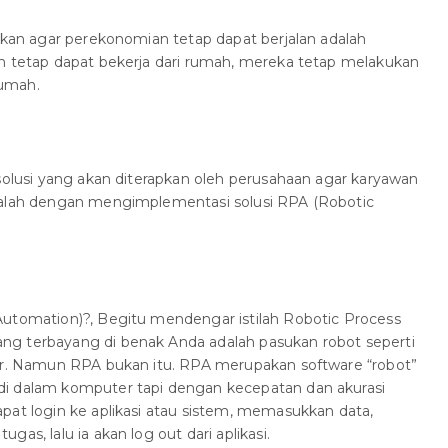
kukan agar perekonomian tetap dapat berjalan adalah
an tetap dapat bekerja dari rumah, mereka tetap melakukan
rumah.
 solusi yang akan diterapkan oleh perusahaan agar karyawan
dalah dengan mengimplementasi solusi RPA (Robotic
Automation)?, Begitu mendengar istilah Robotic Process
g terbayang di benak Anda adalah pasukan robot seperti
mer. Namun RPA bukan itu. RPA merupakan software “robot”
di dalam komputer tapi dengan kecepatan dan akurasi
pat login ke aplikasi atau sistem, memasukkan data,
as, lalu ia akan log out dari aplikasi.