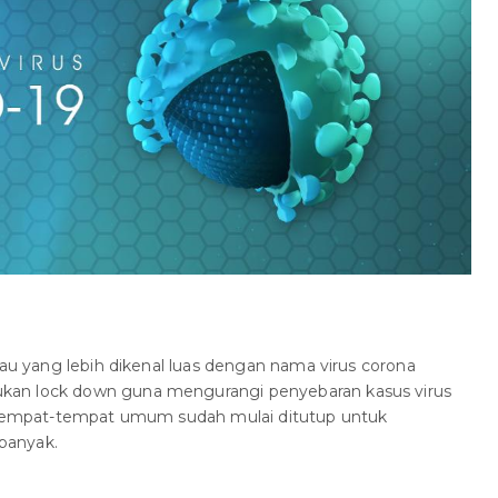
tau yang lebih dikenal luas dengan nama virus corona
kan lock down guna mengurangi penyebaran kasus virus
n tempat-tempat umum sudah mulai ditutup untuk
banyak.