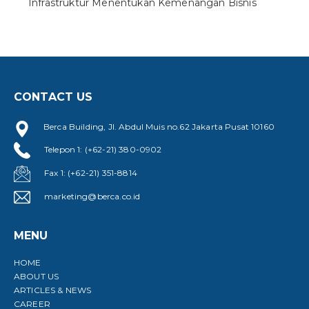
Infrastruktur Menentukan Kemenangan Bisnis
CONTACT US
Berca Building, Jl. Abdul Muis no.62 Jakarta Pusat 10160
Telepon 1: (+62-21) 380-0902
Fax 1: (+62-21) 351-8814
marketing@berca.co.id
MENU
HOME
ABOUT US
ARTICLES & NEWS
CAREER