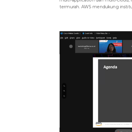
multi-application dan multi-cloud
termurah. AWS mendukung institus