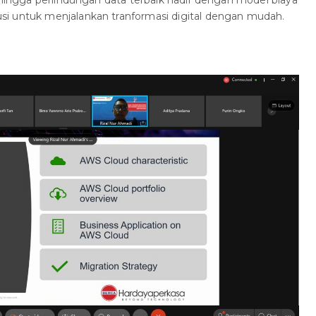
, hingga perlindungan data terbaik hadir dengan model biaya
i untuk menjalankan tranformasi digital dengan mudah.