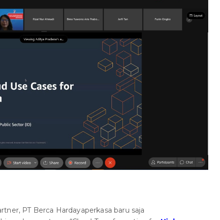
rtner, PT Berca Hardayaperkasa baru saja