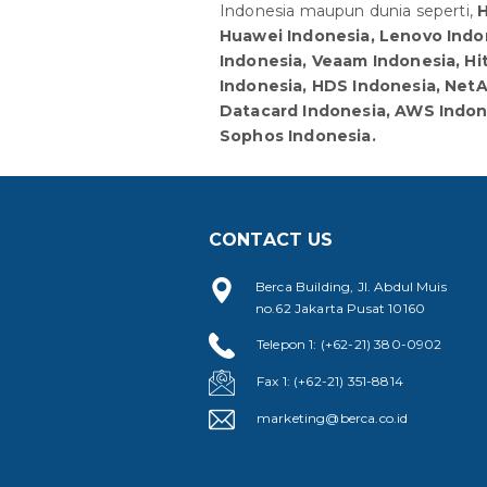
Indonesia maupun dunia seperti,
H
Huawei Indonesia, Lenovo Indon
Indonesia, Veaam Indonesia, Hi
Indonesia, HDS Indonesia, NetA
Datacard Indonesia, AWS Indone
Sophos Indonesia.
CONTACT US
Berca Building, Jl. Abdul Muis
no.62 Jakarta Pusat 10160
Telepon 1: (+62-21) 380-0902
Fax 1: (+62-21) 351-8814
marketing@berca.co.id