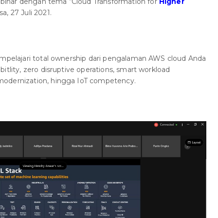
inar dengan tema “Cloud Transformation for
Higher
a, 27 Juli 2021.
empelajari total ownership dari pengalaman AWS cloud Anda
itlity, zero disruptive operations, smart workload
modernization, hingga IoT competency.