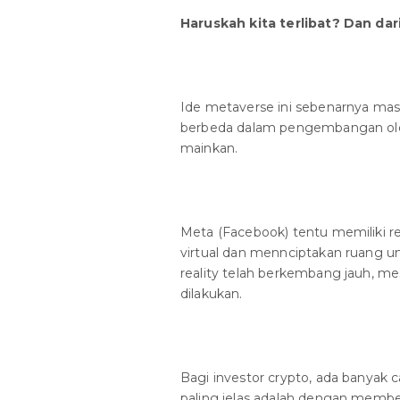
Haruskah kita terlibat? Dan da
Ide metaverse ini sebenarnya m
berbeda dalam pengembangan oleh r
mainkan.
Meta (Facebook) tentu memiliki 
virtual dan mennciptakan ruang unt
reality telah berkembang jauh, 
dilakukan.
Bagi investor crypto, ada banyak ca
paling jelas adalah dengan membe