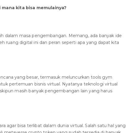
ri mana kita bisa memulainya?
asih dalam masa pengembangan. Memang, ada banyak ide
uang digital ini dan peran seperti apa yang dapat kita
rencana yang besar, termasuk meluncurkan tools gym
uk pertemuan bisnis virtual. Nyatanya teknologi virtual
meskipun masih banyak pengembangan lain yang harus
ra agar bisa terlibat dalam dunia virtual. Salah satu hal yang
li metaverse crypto token yang sudah tersedia di banyak