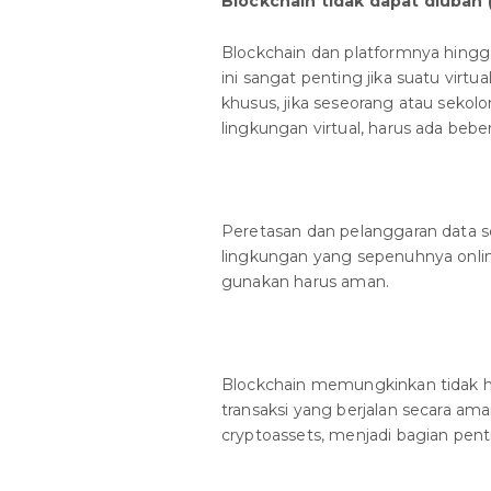
Blockchain tidak dapat diubah
Blockchain dan platformnya hingga 
ini sangat penting jika suatu virtu
khusus, jika seseorang atau sekol
lingkungan virtual, harus ada beb
Peretasan dan pelanggaran data seri
lingkungan yang sepenuhnya online
gunakan harus aman.
Blockchain memungkinkan tidak han
transaksi yang berjalan secara ama
cryptoassets, menjadi bagian penti