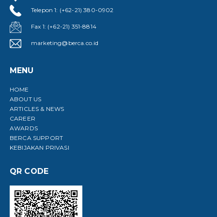
Telepon 1: (+62-21) 380-0902
Fax 1: (+62-21) 351-8814
marketing@berca.co.id
MENU
HOME
ABOUT US
ARTICLES & NEWS
CAREER
AWARDS
BERCA SUPPORT
KEBIJAKAN PRIVASI
QR CODE